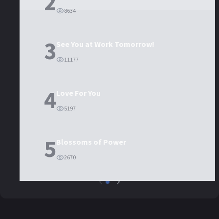
2
8634
3
See You at Work Tomorrow!
11177
4
Love For You
5197
5
Blossoms of Power
2670