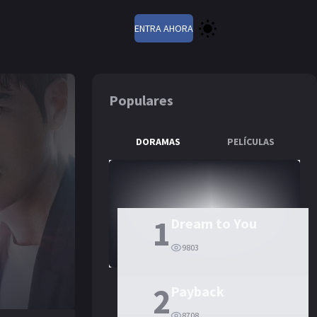
ENTRA AHORA
Populares
DORAMAS
PELÍCULAS
1
Dream to You
9803
2
Payback
8708