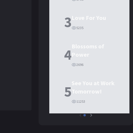
3
Love For You
5235
Blossoms of
4
Power
2696
See You at Work
5
Tomorrow!
11253