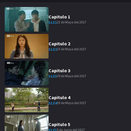
Capitulo
1
22 de Mayo del 2017
S
1
.E
1
Capitulo
2
23 de Mayo del 2017
S
1
.E
2
Capitulo
3
29 de Mayo del 2017
S
1
.E
3
Capitulo
4
30 de Mayo del 2017
S
1
.E
4
Capitulo
5
5 de Junio del 2017
S
1
.E
5