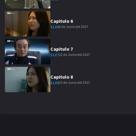
Capitulo
6
6 de Junio del 2017
S
1
.E
6
Capitulo
7
12 de Junio del 2017
S
1
.E
7
Capitulo
8
13 de Junio del 2017
S
1
.E
8