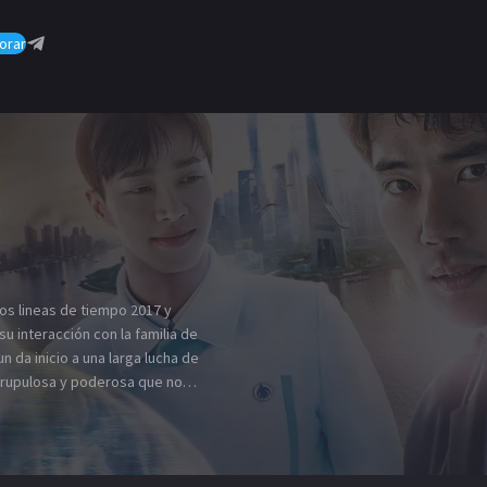
orar
2
dos lineas de tiempo 2017 y
scrupulosa y poderosa que no
ra apoderarse de los
 alien sobre la manipulación