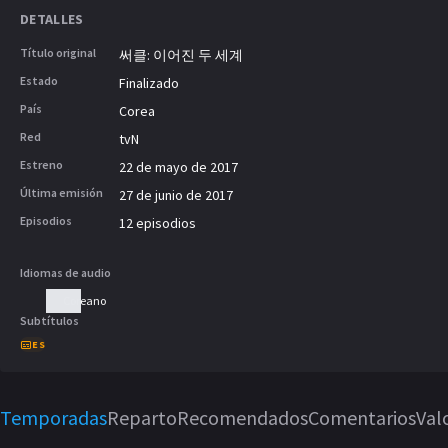
DETALLES
Título original
써클: 이어진 두 세계
Estado
Finalizado
País
Corea
Red
tvN
Estreno
22 de mayo de 2017
Última emisión
27 de junio de 2017
Episodios
12 episodios
Idiomas de audio
Coreano
Subtítulos
ES
Temporadas
Reparto
Recomendados
Comentarios
Val