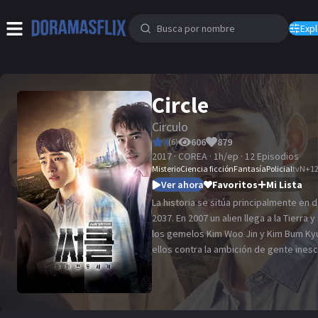
Expl
Circle
Circulo
4
606
879
(
6
)
2017 · COREA · 1h/ep · 12 Episodios
Misterio
Ciencia ficción
Fantasía
Policial
tvN
+
1
Ver ahora
Favoritos
Mi Lista
La historia se sitúa principalmente en 
2037. En 2007 un alien llega a la Tierra y su interacción con la familia de
los gemelos Kim Woo Jin y Kim Bum Kyun da inicio a una larga lucha de
ellos contra la ambición de gente ine
dudará en emplear cualquier medio pa
conocimientos avanzados que poseia el
de la memoria.