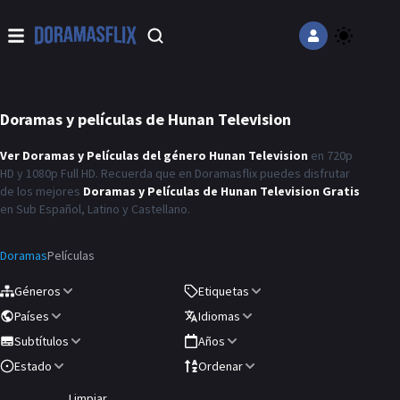
Doramas y películas de
Hunan Television
Ver Doramas y Películas del género
Hunan Television
en 720p
HD y 1080p Full HD. Recuerda que en
Doramasflix
puedes disfrutar
de los mejores
Doramas y Películas de
Hunan Television
Gratis
en Sub Español, Latino y Castellano.
Doramas
Películas
Géneros
Etiquetas
Países
Idiomas
Subtítulos
Años
Estado
Ordenar
Limpiar