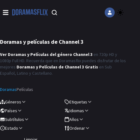
Doramas y películas de
Channel 3
Ver Doramas y Películas del género
Channel 3
en 720p HD y
1080p Full HD. Recuerda que en
Doramasflix
puedes disfrutar de los
mejores
Doramas y Películas de
Channel 3
Gratis
en Sub
Español, Latino y Castellano.
Doramas
Películas
Géneros
Etiquetas
Países
Idiomas
Subtítulos
Años
Estado
Ordenar
Limpiar