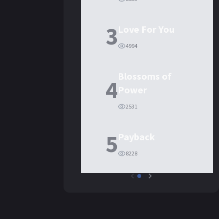
3
Love For You
4994
Blossoms of
4
Power
2531
5
Payback
8228