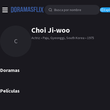
Expl
Choi Ji-woo
Actriz • Paju, Gyeonggi, South Korea • 1975
C
Doramas
Winter Sonata
Stairway to Heaven
Twenty Again
DORAMA
DORAMA
DORAMA
Películas
New Normal
Like for Likes
PELÍCULA
PELÍCULA