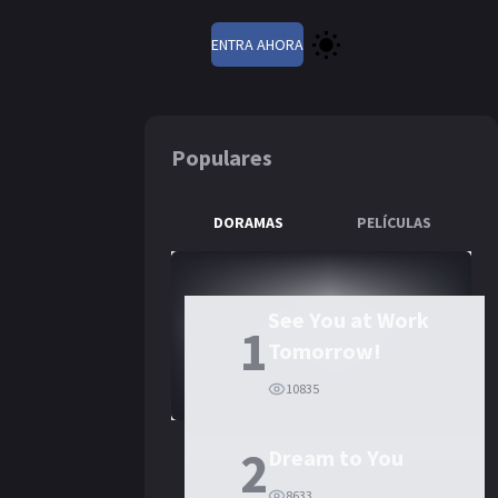
ENTRA AHORA
Populares
DORAMAS
PELÍCULAS
See You at Work
1
Tomorrow!
10835
2
Dream to You
8633