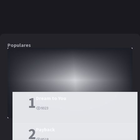
PELÍCULA
Populares
DORAMAS
PELÍCULAS
1
Dream to You
9323
2
Payback
8518