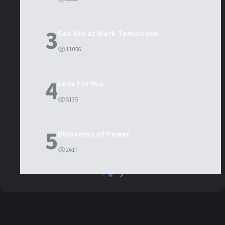
3
See You at Work Tomorrow!
11056
4
Love For You
5135
5
Blossoms of Power
2617