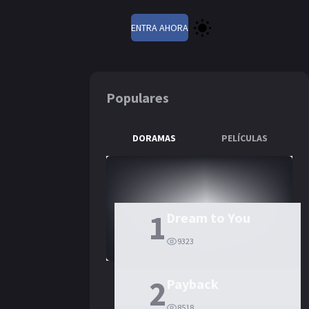
ENTRA AHORA
Populares
DORAMAS
PELÍCULAS
1
Dream to You
9323
2
Payback
8518