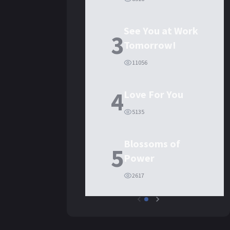
See You at Work
3
Tomorrow!
11056
4
Love For You
5135
Blossoms of
5
Power
2617