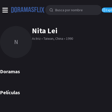
Expl
Nita Lei
Actriz • Taiwan, China • 1990
N
Doramas
Here We Meet Again
Before We Get Married
DORAMA
DORAMA
Películas
Painted Skin
PELÍCULA