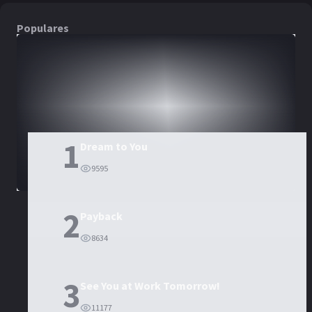
Populares
DORAMAS
PELÍCULAS
1
Dream to You
9595
2
Payback
8634
3
See You at Work Tomorrow!
11177