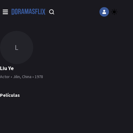
L
Liu Ye
Actor • Jilin, China • 1978
Películas
A Beautiful Life
PELÍCULA