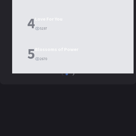
4
Love For You
5197
5
Blossoms of Power
2670