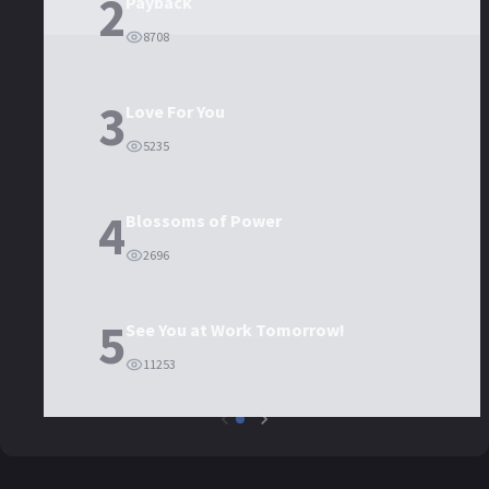
2
Payback
8708
3
Love For You
5235
4
Blossoms of Power
2696
5
See You at Work Tomorrow!
11253