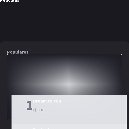
Películas
New Normal
Young Adult Matters
Everyone Is There
PELÍCULA
PELÍCULA
PELÍCULA
Populares
DORAMAS
PELÍCULAS
1
Dream to You
9803