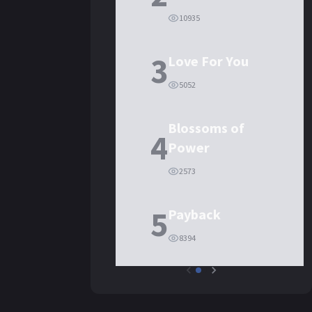
10935
3
Love For You
5052
Blossoms of
4
Power
2573
5
Payback
8394