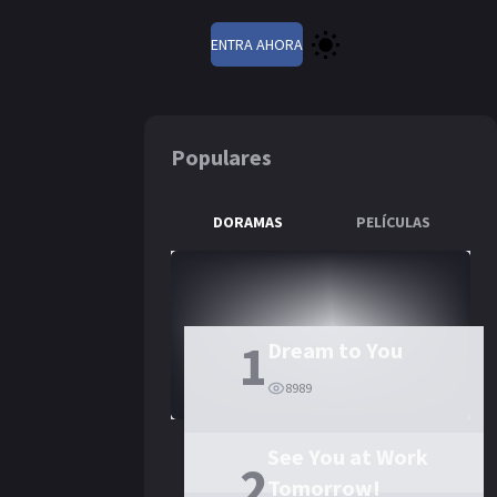
ENTRA AHORA
Populares
DORAMAS
PELÍCULAS
Please The Court
1
Dream to You
8989
See You at Work
2
Tomorrow!