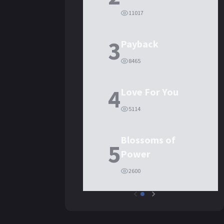
11017
3
Payback
8465
4
Love For You
5114
Blossoms of
5
Power
2600