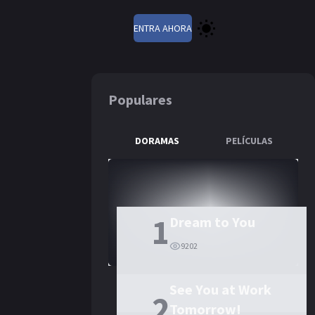
ENTRA AHORA
Populares
DORAMAS
PELÍCULAS
 of the Wind
1
Dream to You
9202
See You at Work
2
Tomorrow!