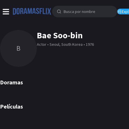
Expl
Bae Soo-bin
Actor • Seoul, South Korea • 1976
B
Doramas
Sorpresas del destino
The King's Affection
Secret Love
DORAMA
DORAMA
DORAMA
Películas
Warriors Of The Dawn
26 Years
PELÍCULA
PELÍCULA