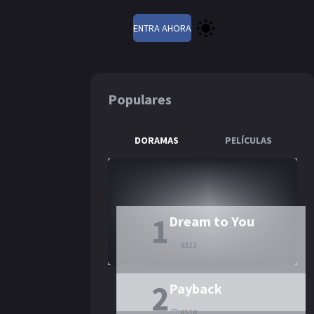
ENTRA AHORA
Populares
DORAMAS
PELÍCULAS
1
Dream to You
9323
2
Payback
8518