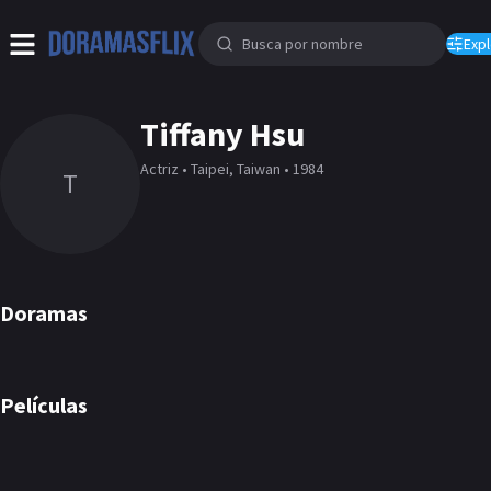
Expl
Tiffany Hsu
Actriz • Taipei, Taiwan • 1984
T
Doramas
The Victims' Game
Lesson in Love
Shards of Her
DORAMA
DORAMA
DORAMA
Películas
Man in Love
The Tag-Along 2
PELÍCULA
PELÍCULA