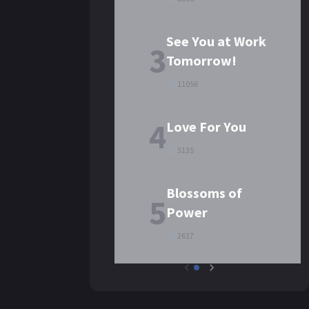
See You at Work
3
Tomorrow!
11056
4
Love For You
5135
Blossoms of
5
Power
2617