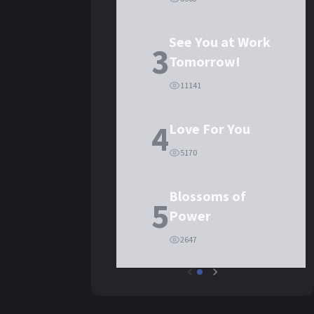
See You at Work
3
Tomorrow!
11141
4
Love For You
5170
Blossoms of
5
Power
2647