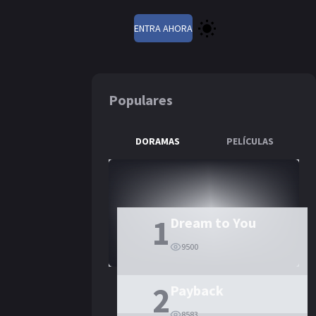
ENTRA AHORA
Populares
DORAMAS
PELÍCULAS
1
Dream to You
9500
2
Payback
8583