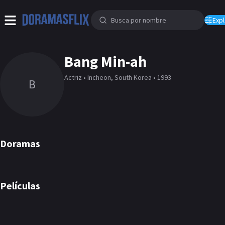
Expl
Bang Min-ah
Actriz • Incheon, South Korea • 1993
B
Doramas
Delivery Man
Check Out the Event
The Best Future
DORAMA
DORAMA
DORAMA
Películas
The Unrighteous
Snowball
PELÍCULA
PELÍCULA