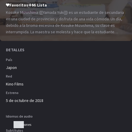
Favoritos
Mi Lista
Kosuke Mizushima ([[Yamada Yuki]]) es un estudiante de secundaria
en una ciudad de provincias y disfruta de una vida cómoda. Un día,
debido a la broma excesiva de Kosuke Mizushima, su clase es
interrumpida. La maestra se molesta y hace que la estudiante
modelo Mai Hayase ([[Saito Asuka]]) vigile a Kosuke Mizushima.
Kosuke Mizushima y sus 4 amigos se enamoraron de Mai cuando
DETALLES
estaban en la escuela secundaria. Debido a un pequeño incidente,
Kosuke Mizushima y Mai Hayase se acercan.
País
Japon
Red
Kino Films
Estreno
5 de octubre de 2018
Idiomas de audio
Japones
Subtítulos