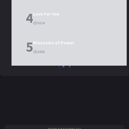
4
Love For You
5114
5
Blossoms of Power
2600