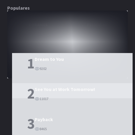
Populares
DORAMAS
PELÍCULAS
1
Dream to You
9202
2
See You at Work Tomorrow!
11017
3
Payback
8465