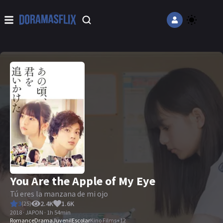
You Are the Apple of My Eye
Tú eres la manzana de mi ojo
3
2.4K
1.6K
(
25
)
2018 · JAPON · 1h 54min
Romance
Drama
Juvenil
Escolar
Kino Films
+
12