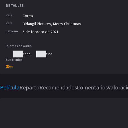
DETALLES
País
Corea
Red
Bidangil Pictures, Merry Christmas
Estreno
5 de febrero de 2021
Idiomas de audio
Coreano
Latino
Subtítulos
ES
Película
Reparto
Recomendados
Comentarios
Valorac