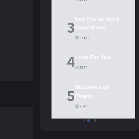
See You at Work
3
Tomorrow!
11141
4
Love For You
5170
Blossoms of
5
Power
2647