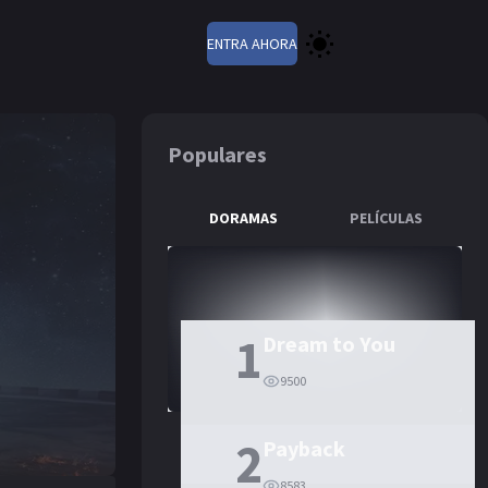
ENTRA AHORA
Populares
DORAMAS
PELÍCULAS
1
Dream to You
9500
2
Payback
8583