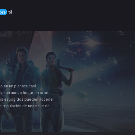
orar
do en un planeta casi
uye un nuevo hogar en órbita
cos escogidos pueden acceder
ory. Su rutina da un giro
un robot humanoide construido
ser un arma de destrucción