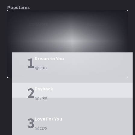
Populares
DORAMAS
PELÍCULAS
1
Dream to You
9803
2
Payback
8708
3
Love For You
5235