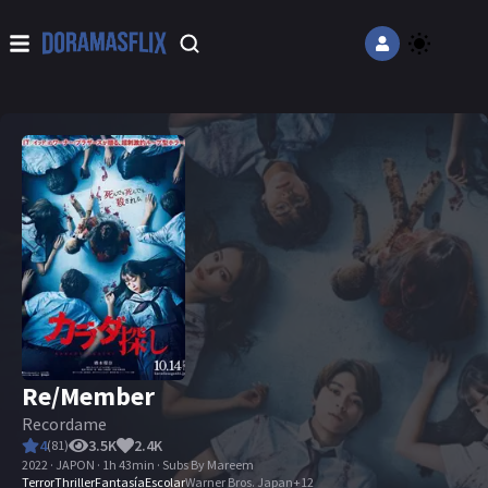
Re/Member
Recordame
4
3.5K
2.4K
(
81
)
2022 · JAPON · 1h 43min · Subs By Mareem
Terror
Thriller
Fantasía
Escolar
Warner Bros. Japan
+
12