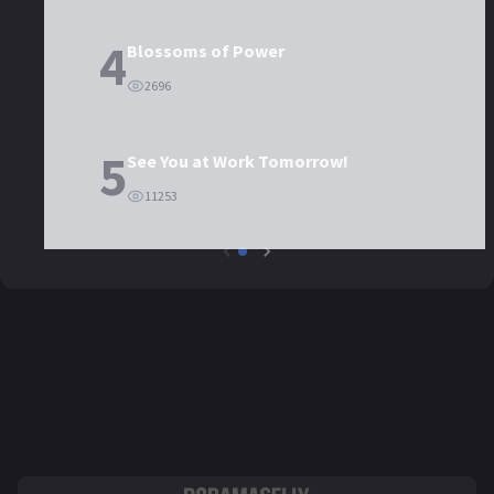
4
Blossoms of Power
2696
5
See You at Work Tomorrow!
11253