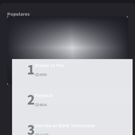
Populares
DORAMAS
PELÍCULAS
1
Dream to You
9595
2
Payback
8634
3
See You at Work Tomorrow!
11177