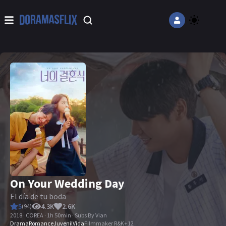
On Your Wedding Day
El día de tu boda
5
4.3K
2.6K
(
94
)
2018 · COREA · 1h 50min · Subs By Vian
Drama
Romance
Juvenil
Vida
Filmmaker R&K
+
12