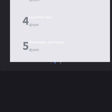
4
Love For You
5197
5
Blossoms of Power
2670