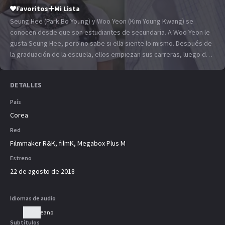
Favoritos
Mi Lista
Seung Hee (Park Bo Young) y Woo Yeon (Kim Young Kwang) se
conocen desde que son estudiantes de secundaria. A Woo Yeon le
gusta Seung Hee, pero no sabe si ella siente lo mismo. Después de
la graduación de la escuela, ellos empiezan sus carreras, luego de
un tiempo Woo Yeon recibe la invitación de boda de Seung Hee.
DETALLES
País
Corea
Red
Filmmaker R&K, filmK, Megabox Plus M
Estreno
22 de agosto de 2018
Idiomas de audio
Coreano
Subtítulos