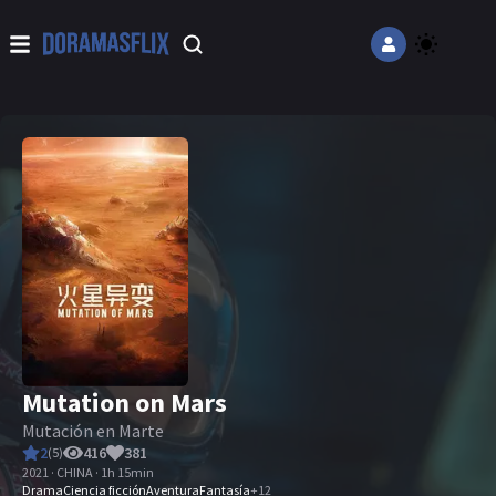
Mutation on Mars
Mutación en Marte
2
416
381
(
5
)
2021 · CHINA · 1h 15min
Drama
Ciencia ficción
Aventura
Fantasía
+
12