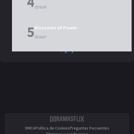
4
5135
5
Blossoms of Power
2617
DMCA
Política de Cookies
Preguntas frecuentes