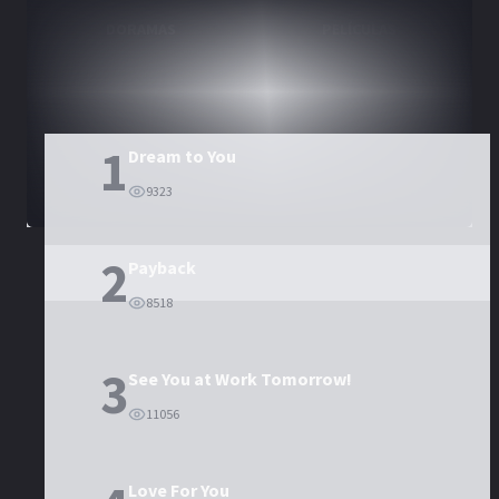
DORAMAS
PELÍCULAS
1
Dream to You
9323
2
Payback
8518
3
See You at Work Tomorrow!
11056
Love For You