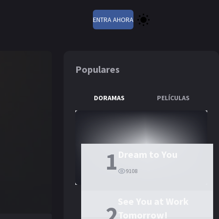
ENTRA AHORA
Populares
DORAMAS
PELÍCULAS
1
Dream to You
9108
See You at Work
2
Tomorrow!