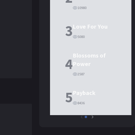
10980
3
Love For You
5080
Blossoms of
4
Power
2587
5
Payback
8436