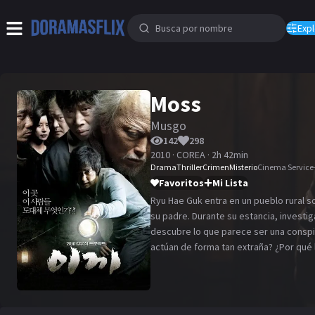
Expl
Moss
Musgo
142
298
2010 · COREA · 2h 42min
Drama
Thriller
Crimen
Misterio
Cinema Service
Favoritos
Mi Lista
Ryu Hae Guk entra en un pueblo rural sol
su padre. Durante su estancia, investig
descubre lo que parece ser una conspi
actúan de forma tan extraña? ¿Por qué
regresará a Seúl? El hombre se enfrenta
Yong Deok. Los secretos del pueblo c