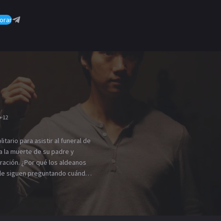
orar
+
12
itario para asistir al funeral de
a la muerte de su padre y
ración. ¿Por qué los aldeanos
 le siguen preguntando cuándo
 al líder de la aldea, Cheon
omienzan a desentrañarse.