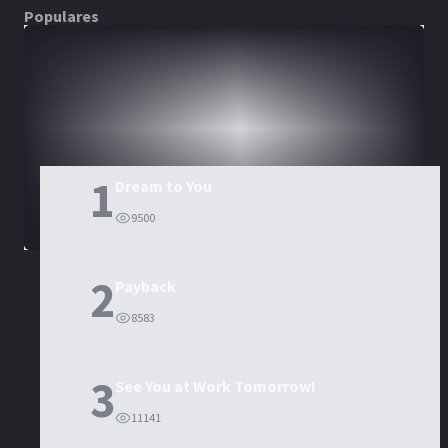
Populares
DORAMAS
PELÍCULAS
1
Dream to You
9500
2
Payback
8583
3
See You at Work Tomorrow!
11141