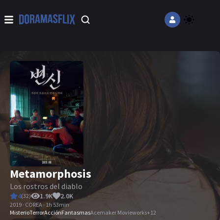
Metamorphosis
Los rostros del diablo
4
1.9K
2.0K
(
32
)
2019 · COREA · 1h 53min
Misterio
Terror
Acción
Fantasmas
Acemaker Movieworks
+
12