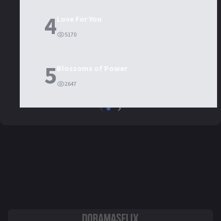
4
Love For You
5170
5
Blossoms of Power
2647