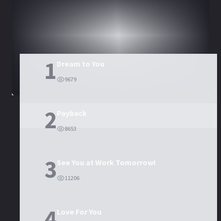
DORAMAS
PELÍCULAS
1
Dream to You
9679
2
Payback
8653
3
See You at Work Tomorrow!
11206
4
Love For You