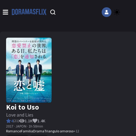
Koi to Uso
Love and Lies
4
1.1K
1.4K
(
21
)
2017 · JAPON · 1h 50min
Romance
Familia
Drama
Triangulo amoroso
+
12