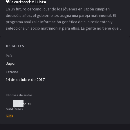
Favoritos
Mi Lista
En un futuro cercano, cuando los jóvenes en Japón cumplen
dieciséis años, el gobierno les asigna una pareja matrimonial. El
programa analiza la información genética de sus residentes y
selecciona un socio matrimonial para ellos. La gente no tiene que
pasar por la molestia de buscar a alguien, y todo el mundo acepta
que el país va a encontrar un socio compatible para hacerlos
DETALLES
felices. Aoi Nisaka es una estudiante de secundaria. Ella está en un
triángulo amoroso con su amigo de la infancia Yuto Shiba y Sosuke
País
Takachiho. Sosuke Takachiho es nombrado por el gobierno para
Japon
convertirse en su marido.
Estreno
14 de octubre de 2017
Idiomas de audio
Japones
Subtítulos
ES