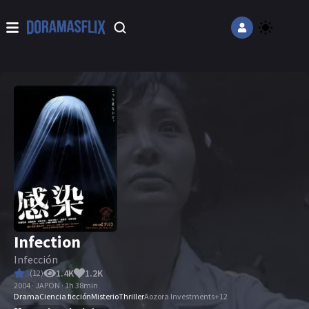
Infection
Infección
3
1.4K
1.2K
(
12
)
2004 · JAPON · 1h 38min
Drama
Ciencia ficción
Misterio
Thriller
Aozora Investments
+
12