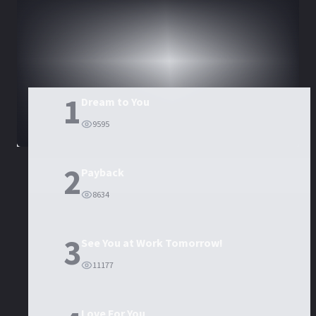
DORAMAS
PELÍCULAS
1
Dream to You
9595
2
Payback
8634
3
See You at Work Tomorrow!
11177
Love For You