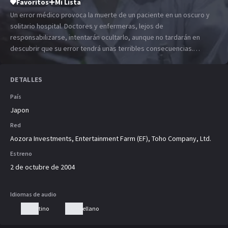
Favoritos
Mi Lista
Un error médico provoca la muerte de un paciente en un oscuro y
solitario hospital. Doctores y enfermeras, lejos de
responsabilizarse, intentarán ocultarlo, aunque no tardarán en
descubrir que su error tendrá unas terribles consecuencias.
Diferentes pacientes morirán en extrañas circunstancias, con unos
síntomas que desafían cualquier explicación médica.
DETALLES
País
Japon
Red
Aozora Investments, Entertainment Farm (EF), Toho Company, Ltd.
Estreno
2 de octubre de 2004
Idiomas de audio
Latino
Castellano