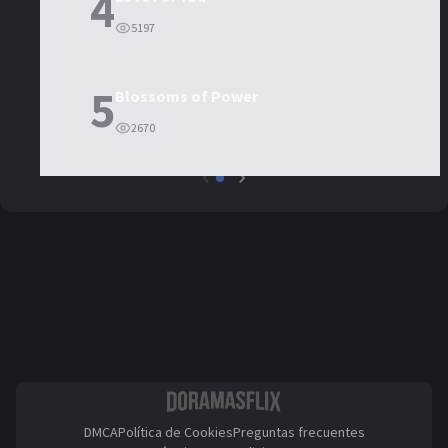
4
5197
5
Blossoms of Power
2670
DMCA
Política de Cookies
Preguntas frecuentes