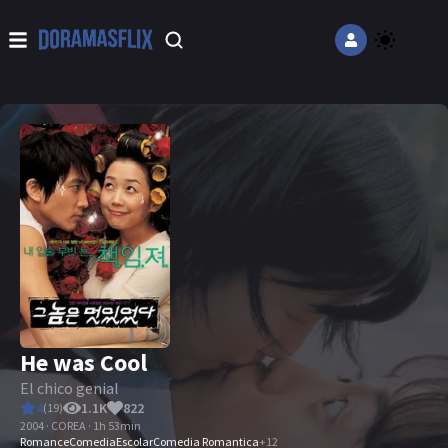
He was Cool
El chico genial
4
1.1K
822
(
19
)
2004 · COREA · 1h 53min
Romance
Comedia
Escolar
Comedia Romantica
+
12