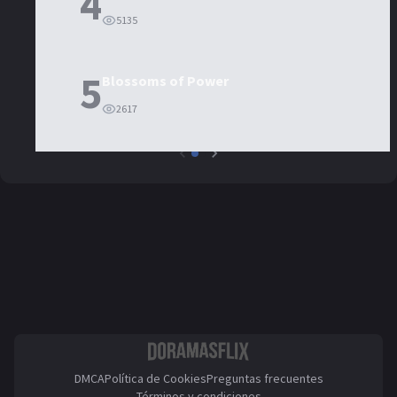
4
5135
5
Blossoms of Power
2617
DMCA
Política de Cookies
Preguntas frecuentes
Términos y condiciones