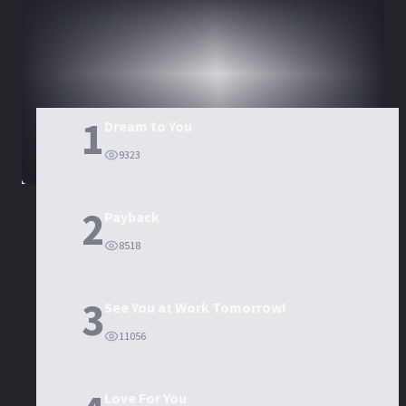
DORAMAS
PELÍCULAS
1
Dream to You
9323
2
Payback
8518
3
See You at Work Tomorrow!
11056
Love For You