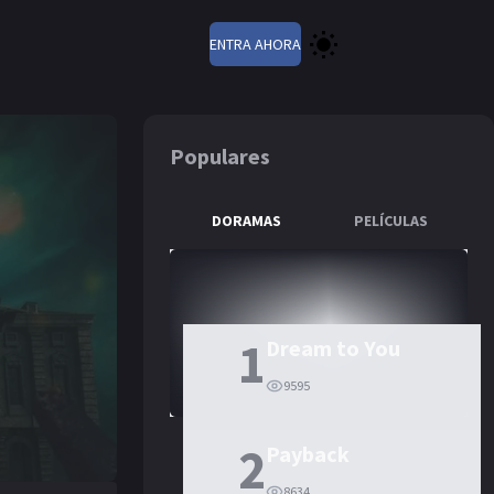
ENTRA AHORA
Populares
DORAMAS
PELÍCULAS
1
Dream to You
9595
2
Payback
8634