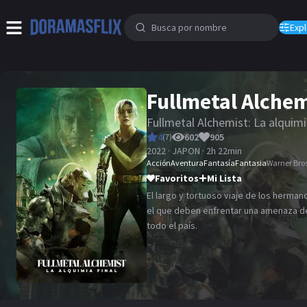
Expl
Fullmetal Alchem
Fullmetal Alchemist: La alquimi
4
602
905
(
7
)
2022 · JAPON · 2h 22min
Acción
Aventura
Fantasía
Fantasia
Warner Bro
Favoritos
Mi Lista
El largo y tortuoso viaje de los hermanos
el que deben enfrentar una amenaza d
todo el país.