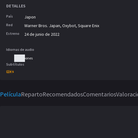
DETALLES
País
Japon
Red
Warner Bros. Japan, Oxybot, Square Enix
Estreno
24 de junio de 2022
Idiomas de audio
Japones
Subtítulos
ES
Película
Reparto
Recomendados
Comentarios
Valorac