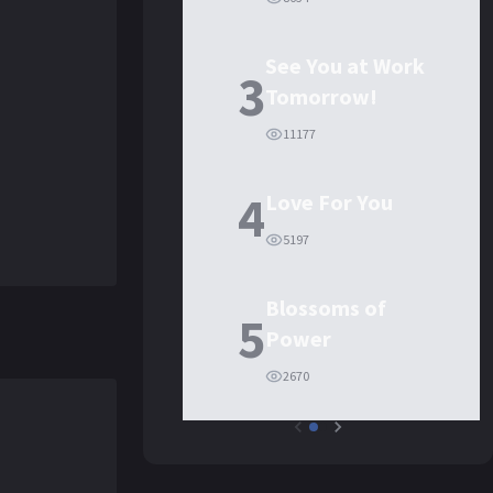
See You at Work
3
Tomorrow!
11177
4
Love For You
5197
Blossoms of
5
Power
2670