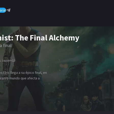
orar
ist: The Final Alchemy
a final
s. Japan
+
12
 Elric llega a su épico final, en
e otro mundo que afecta a