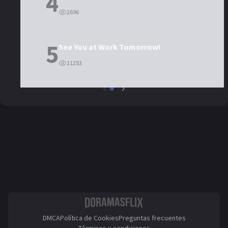
4
2696
5
See You at Work Tomorrow!
11253
DMCA
Política de Cookies
Preguntas frecuentes