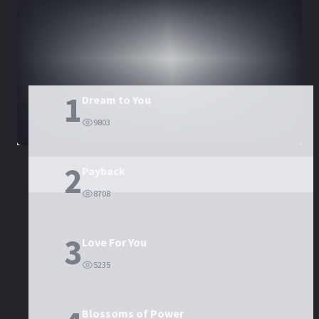
DORAMAS
PELÍCULAS
1
Dream to You
9803
2
Payback
8708
3
Love For You
5235
Blossoms of Power