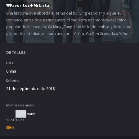
Favoritos
Mi Lista
Una historia que aborda el tema del bullying escolar y sigue el
romance entre dos estudiantes. Yi Yao esta enamorada del chico
popular de la escuela, Qi Ming, Tang Xiao Mi lo descubre y forma un
grupo de estudiantes para acosar a Yi Yao. Gu Sen Xi ayuda a Yi Yao y
la motiva para ser valiente. Gradualmente, ella se pasa de ser un
inseguro patito feo a un cisne confiado.
DETALLES
País
China
Estreno
21 de septiembre de 2018
Idiomas de audio
Mandarín
Subtítulos
ES