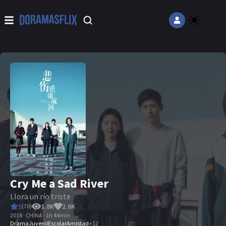
Cry Me a Sad River
Llora un río triste
5
1.8K
2.6K
(
70
)
2018 · CHINA · 1h 44min
Drama
Juvenil
Escolar
Amistad
+
12