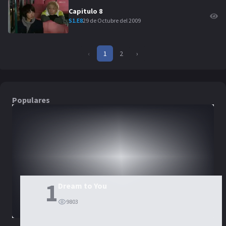
Capitulo
8
29 de Octubre del 2009
S
1
.E
8
‹
1
2
›
Populares
DORAMAS
PELÍCULAS
1
Dream to You
9803