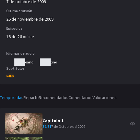
7 de octubre de 2009
Última emisión
26 de noviembre de 2009
Episodios
16 de 26 online
Idiomas de audio
Coreano
Latino
Subtítulos
ES
Temporadas
Reparto
Recomendados
Comentarios
Valoraciones
Capitulo
1
7 de Octubre del 2009
S
1
.E
1