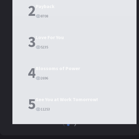
2
Payback
8708
3
Love For You
5235
4
Blossoms of Power
2696
5
See You at Work Tomorrow!
11253