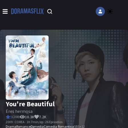
You're Beautiful
Eres hermosa
5
10.3K
7.2K
(
208
)
2009 · COREA · 1h 7min/ep · 26 Episodios
Drama
Romance
Comedia
Comedia Romantica
SBS
+
12