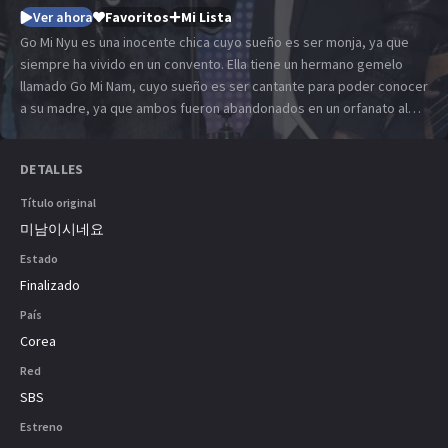
Ver ahora
Favoritos
Mi Lista
Go Mi Nyu es una inocente chica cuyo sueño es ser monja, ya que
siempre ha vivido en un convento. Ella tiene un hermano gemelo
llamado Go Mi Nam, cuyo sueño es ser cantante para poder conocer
a su madre, ya que ambos fueron abandonados en un orfanato al
morir su padre. Un día un hombre misterioso aparece frente a Go Mi
Nyu pidiéndole que se haga pasar por su hermano Go Mi Nam, ya
DETALLES
que ha sido elegido para convertirse en el cuarto miembro de
A.N.JELL, la banda más popular de Corea. Al integrarse a la banda,
Título original
Go Mi Nyu luchará por tratar de mantener oculta su verdadera
미남이시네요
identidad. Esto le es difícil puesto que tiene que convivir con los
Estado
otros 3 miembros del grupo: Kang Shin Woo, el guitarrista; Jeremy,
el baterista; y Hwang Tae Kyung, el vocalista y líder de A.N.JELL. La
Finalizado
situación empeora cuando los miembros empiezan a desarrollar
País
sentimientos por Go Mi Nyu. ¿Descubrirán la identidad de Go Mi
Corea
Nam? ¿Con cuál de los miembros se quedará Go Mi Nyu?
Red
SBS
Estreno