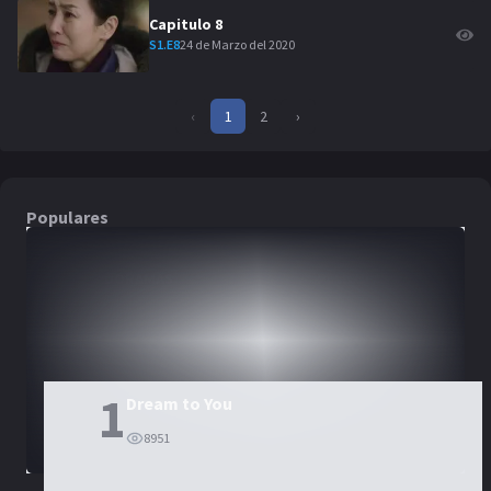
Capitulo
8
24 de Marzo del 2020
S
1
.E
8
‹
1
2
›
Populares
DORAMAS
PELÍCULAS
1
Dream to You
8951