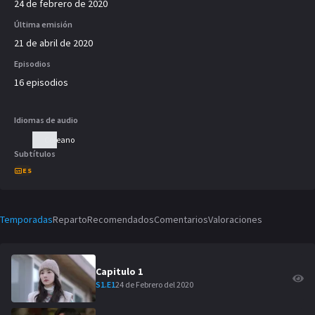
24 de febrero de 2020
Última emisión
21 de abril de 2020
Episodios
16 episodios
Idiomas de audio
Coreano
Subtítulos
ES
Temporadas
Reparto
Recomendados
Comentarios
Valoraciones
Capitulo
1
24 de Febrero del 2020
S
1
.E
1