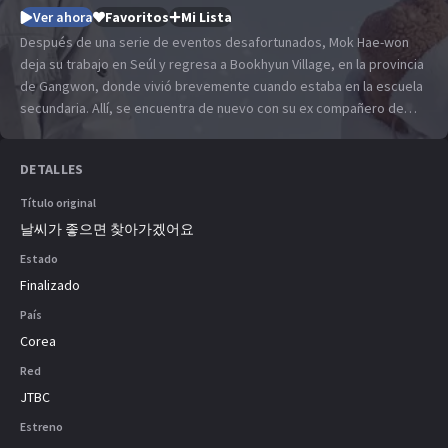
Ver ahora
Favoritos
Mi Lista
Después de una serie de eventos desafortunados, Mok Hae-won
deja su trabajo en Seúl y regresa a Bookhyun Village, en la provincia
de Gangwon, donde vivió brevemente cuando estaba en la escuela
secundaria. Allí, se encuentra de nuevo con su ex compañero de
clase y vecino, Im Eun-seob. Él también regresó a Bookhyun
después de dejar el pueblo por unos años y ahora es dueño de una
DETALLES
librería.
Título original
날씨가 좋으면 찾아가겠어요
Estado
Finalizado
País
Corea
Red
JTBC
Estreno