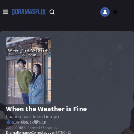
When the Weather is Fine
Cuando hace buen tiempo
4
5.2K
5.1K
(
109
)
2020 · COREA · 1h/ep · 16 Episodios
Drama
Romance
Comedia
Juvenil
JTBC
+
12