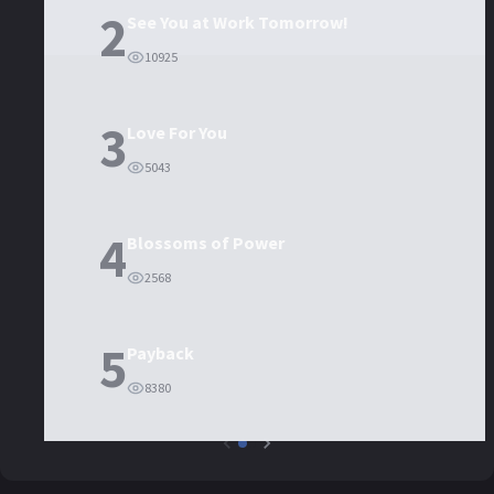
2
See You at Work Tomorrow!
10925
3
Love For You
5043
4
Blossoms of Power
2568
5
Payback
8380