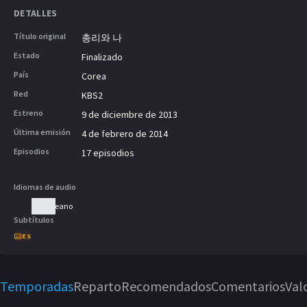
una exposición lucrativa, termina rec
DETALLES
esperaba.
Título original
총리와 나
Estado
Finalizado
País
Corea
Red
KBS2
Estreno
9 de diciembre de 2013
Última emisión
4 de febrero de 2014
Episodios
17 episodios
Idiomas de audio
Coreano
Subtítulos
ES
Temporadas
Reparto
Recomendados
Comentarios
Val