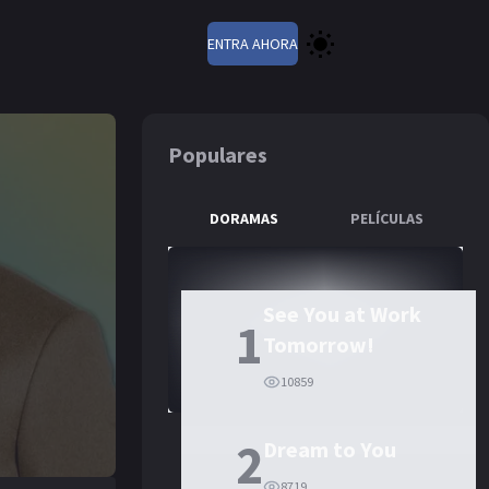
ENTRA AHORA
Populares
DORAMAS
PELÍCULAS
See You at Work
1
Tomorrow!
10859
2
Dream to You
8719