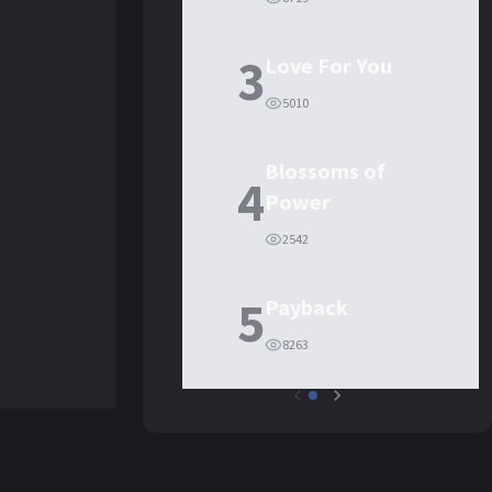
3
Love For You
5010
Blossoms of
4
Power
2542
5
Payback
8263