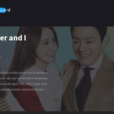
orar
er and I
s
inistro más joven de la historia
ación de ser un hombre honesto
a viuda que cría solo a sus tres
s que el primer ministro Kwon
ue carece incluso de las
m Da Jung es una periodista
a calidad para apoyar a su
al primer ministro Kwon para