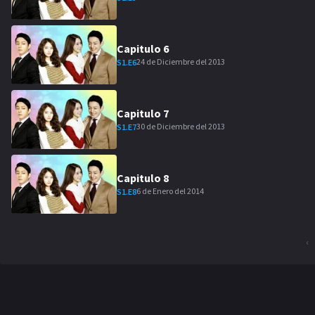
Capitulo
6
24 de Diciembre del 2013
S
1
.E
6
Capitulo
7
30 de Diciembre del 2013
S
1
.E
7
Capitulo
8
6 de Enero del 2014
S
1
.E
8
‹