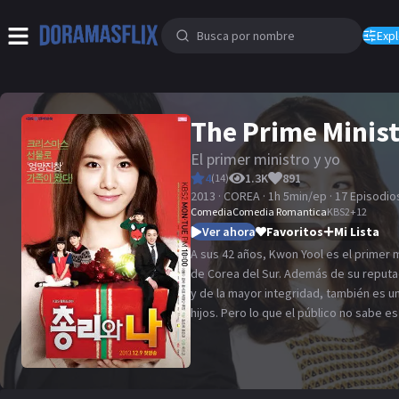
Expl
The Prime Minist
El primer ministro y yo
4
1.3K
891
(
14
)
2013 · COREA · 1h 5min/ep · 17 Episodio
Comedia
Comedia Romantica
KBS2
+
12
Ver ahora
Favoritos
Mi Lista
A sus 42 años, Kwon Yool es el primer m
de Corea del Sur. Además de su reput
y de la mayor integridad, también es un
hijos. Pero lo que el público no sabe e
es en realidad un canalla malhablado q
habilidades de crianza más básicas. Na
que recurre a escribir tabloides de mal
padre enfermo, pero cuando persigue 