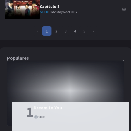
Capitulo
8
18 de Mayo del 2017
S
1
.E
8
‹
1
2
3
4
5
›
Populares
DORAMAS
PELÍCULAS
1
Dream to You
9803