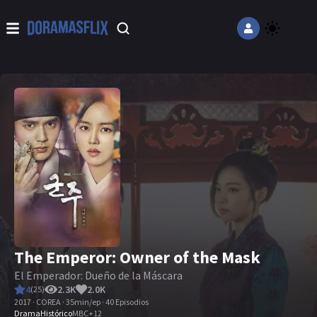
The Emperor: Owner of the Mask
El Emperador: Dueño de la Máscara
4
2.3K
2.0K
(
25
)
2017 · COREA · 35min/ep · 40 Episodios
Drama
Histórico
MBC
+
12