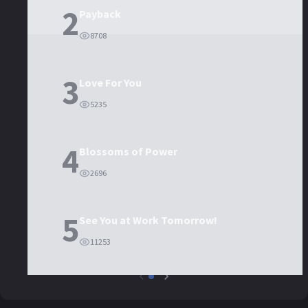
2
Payback
8708
3
Love For You
5235
4
Blossoms of Power
2696
5
See You at Work Tomorrow!
11253