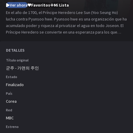
Ver ahora
Favoritos
Mi Lista
En el año de 1700, el Príncipe Heredero Lee Sun (Yoo Seung Ho)
lucha contra Pyunsoo hwe. Pyunsoo hwe es una organización que ha
acumulado poder y riqueza al privatizar el agua en todo Joseon. El
Príncipe Heredero se convierte en una esperanza para los que
sufren. Ga Eun (Kim So Hyun) es la mujer a la que el Príncipe
Heredero ama y ella lo ayuda a crecer como gobernante. Lee Sun
DETALLES
(doble) (L) es una persona pobre pero muy inteligente, aprende a
leer y a escribir gracias a Ga Eun, él suele ayudar al Príncipe
Título original
Heredero haciendo el papel de un doble y suplantándolo.
군주 - 가면의 주인
Estado
Finalizado
País
Corea
Red
MBC
Estreno