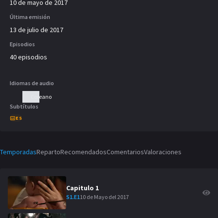
10 de mayo de 2017
Última emisión
13 de julio de 2017
Episodios
40 episodios
Idiomas de audio
Coreano
Subtítulos
ES
Temporadas
Reparto
Recomendados
Comentarios
Valoraciones
Capitulo
1
10 de Mayo del 2017
S
1
.E
1