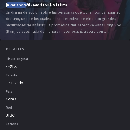
Ver ahora
Favoritos
Mi Lista
Un drama de acción sobre las personas que luchan por cambiar su
destino, uno de los cuales es un detective de élite con grandes
habilidades de análisis. La prometida del Detective Kang Dong Soo
(Rain) es asesinada de manera misteriosa. Él trabaja con la
detective Yoo Shi Hyun (Lee Sun Bin) quien puede ver el futuro
cercano de hasta 3 días. Ella dibuja lo que ve, de esa manera se
DETALLES
disponen a capturar al asesino. Kim Do Jin (Lee Dong Gun) es un ex
miembro de las fuerzas especiales. Su esposa embarazada fue
Título original
asesinada y trama venganza.
스케치
Estado
Finalizado
País
Corea
Red
JTBC
Estreno