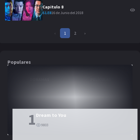
Capitulo
8
16 de Junio del 2018
S
1
.E
8
‹
1
2
›
Populares
DORAMAS
PELÍCULAS
1
Dream to You
9803