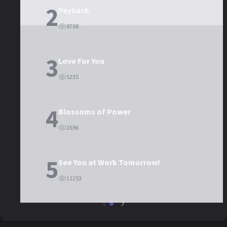
2
Payback
8708
3
Love For You
5235
4
Blossoms of Power
2696
5
See You at Work Tomorrow!
11253