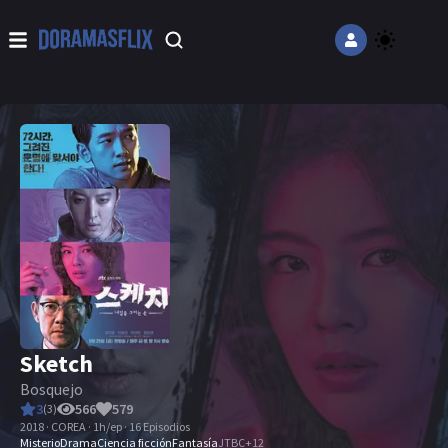
Sketch
Bosquejo
3
566
579
(
3
)
2018 · COREA · 1h/ep · 16 Episodios
Misterio
Drama
Ciencia ficción
Fantasía
JTBC
+
12