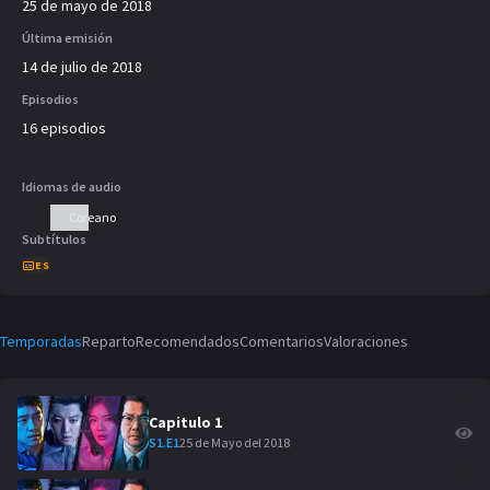
25 de mayo de 2018
Última emisión
14 de julio de 2018
Episodios
16 episodios
Idiomas de audio
Coreano
Subtítulos
ES
Temporadas
Reparto
Recomendados
Comentarios
Valoraciones
Capitulo
1
25 de Mayo del 2018
S
1
.E
1