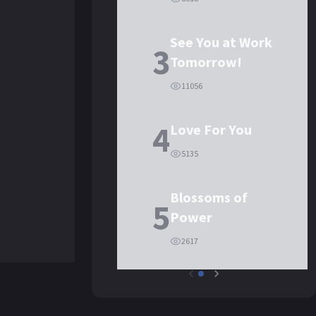
See You at Work
3
Tomorrow!
11056
4
Love For You
5135
Blossoms of
5
Power
2617