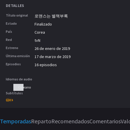
mentir sobre sus antecedentes. Cha Eun
DETALLES
esa editorial. Comienzan a desarrollar
Título original
로맨스는 별책부록
ellos.
Estado
Finalizado
País
Corea
Red
tvN
Estreno
26 de enero de 2019
Última emisión
17 de marzo de 2019
Episodios
16 episodios
Idiomas de audio
Coreano
Subtítulos
ES
Temporadas
Reparto
Recomendados
Comentarios
Val