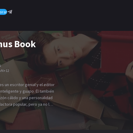
orar
nus Book
s
vN
+
12
 un escritor genial y el editor
 inteligente y guapo. Él también
razón cálido y una personalidad
dactora popular, pero ya no lo
esempleada. A pesar de que
 su impresionante carrera y
ede encontrar un nuevo
e un trabajo en una editorial al