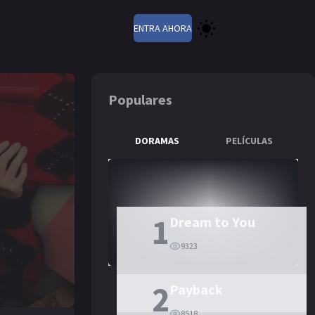
ENTRA AHORA
Populares
DORAMAS
PELÍCULAS
1
Dream to You
9323
2
Payback
8518