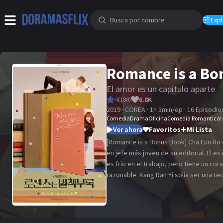
Expl
Romance is a Bo
El amor es un capitulo aparte
4
6.8K
(
188
)
2019 · COREA · 1h 5min/ep · 16 Episodio
Comedia
Drama
Oficina
Comedia Romantica
t
Ver ahora
Favoritos
Mi Lista
[Romance is a Bonus Book] Cha Eun Ho es
en jefe más joven de su editorial. Él es
es frío en el trabajo, pero tiene un co
razonable. Kang Dan Yi solía ser una re
es. Ella ahora está en bancarrota y d
intenta encontrar un trabajo, debido a
excelente formación académica, no pu
trabajo. Finalmente, Kang Dan Yi consigu