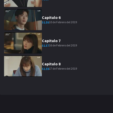
Capitulo
6
10 de Febrero del 2019
S
1
.E
6
Capitulo
7
16 de Febrero del 2019
S
1
.E
7
Capitulo
8
17 de Febrero del 2019
S
1
.E
8