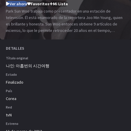
Ver ahora
Favoritos
Mi Lista
Park Sun Woo trabaja como presentador en una estación de
televisión. Él está enamorado de la reportera Joo Min Young, quien
es brillante y honesta. Sun Woo entonces obtiene 9 artículos de
incienso, lo que le permite retroceder 20 años en el tiempo,
viajando al pasado.
DETALLES
Título original
나인: 아홉번의 시간여행
Estado
Finalizado
País
Corea
Red
tvN
Estreno