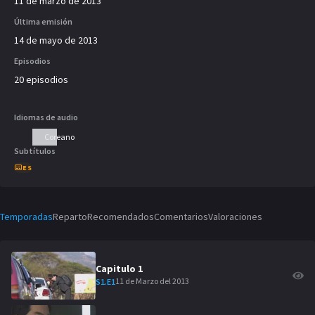
11 de marzo de 2013
Última emisión
14 de mayo de 2013
Episodios
20 episodios
Idiomas de audio
Coreano
Subtítulos
ES
Temporadas
Reparto
Recomendados
Comentarios
Valoraciones
Capitulo
1
11 de Marzo del 2013
S
1
.E
1