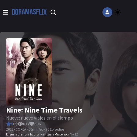
Nine: Nine Time Travels
Nueve: nueve viajes en el tiempo
5
617
696
(
6
)
2013 · COREA · 50min/ep · 20 Episodios
Drama
Ciencia ficción
Fantasía
Misterio
tvN
+
12