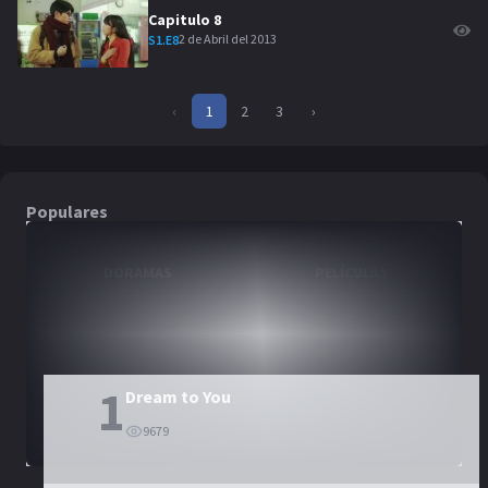
Capitulo
8
2 de Abril del 2013
S
1
.E
8
‹
1
2
3
›
Populares
DORAMAS
PELÍCULAS
1
Dream to You
9679