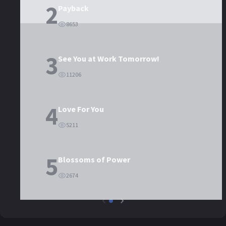
2
Payback
8653
3
See You at Work Tomorrow!
11206
4
Love For You
5211
5
Blossoms of Power
2674