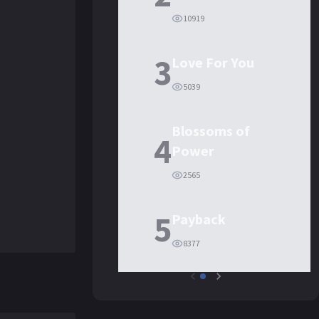
10919
3
Love For You
5039
Blossoms of
4
Power
2565
5
Payback
8377