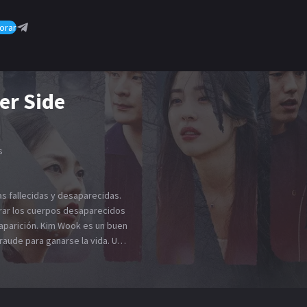
orar
er Side
s
s fallecidas y desaparecidas.
rar los cuerpos desaparecidos
saparición. Kim Wook es un buen
aude para ganarse la vida. Un
únen los muertos desaparecidos.
ios. Jang Pan Seok es una
las personas desaparecidas. Él
mundo exterior. Se convierte en