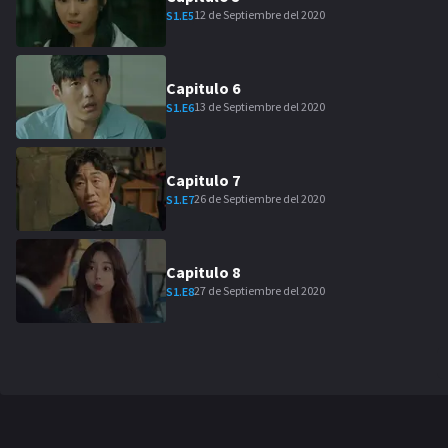
12 de Septiembre del 2020
S
1
.E
5
Capitulo
6
13 de Septiembre del 2020
S
1
.E
6
Capitulo
7
26 de Septiembre del 2020
S
1
.E
7
Capitulo
8
27 de Septiembre del 2020
S
1
.E
8