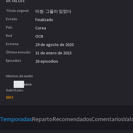
DETALLES
socio de fraude de Kim Wook y resuelv
partidario de Kim Wook. Ella es una h
Título original
미씽: 그들이 있었다
busca ganar justicia social. Trabaja co
Estado
Finalizado
rango en un centro comunitario como su
País
Corea
es un detective de élite. Un mes antes
Red
OCN
Yeo Na desaparece. Para encontrarla, s
personas desaparecidas.
Estreno
29 de agosto de 2020
Última emisión
31 de enero de 2023
Episodios
26 episodios
Idiomas de audio
Coreano
Subtítulos
ES
Temporadas
Reparto
Recomendados
Comentarios
Val