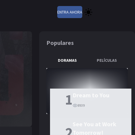
ENTRA AHORA
Populares
DORAMAS
PELÍCULAS
1
Dream to You
8939
See You at Work
2
Tomorrow!