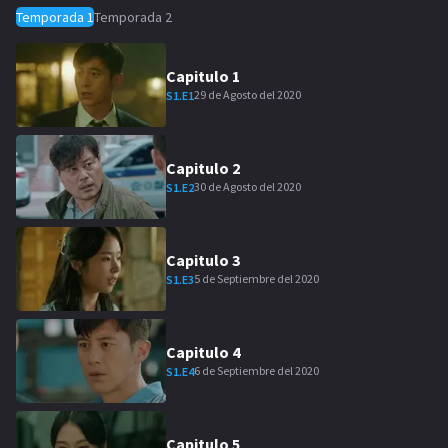
Temporada
1
Temporada
2
Capitulo
1
29 de Agosto del 2020
S
1
.E
1
Capitulo
2
30 de Agosto del 2020
S
1
.E
2
Capitulo
3
5 de Septiembre del 2020
S
1
.E
3
Capitulo
4
6 de Septiembre del 2020
S
1
.E
4
Capitulo
5