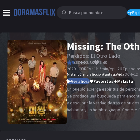
Expl
Missing: The Oth
Perdidos: El Otro Lado
5
3.3K
1.4K
(
25
)
2020 · COREA · 1h 5min/ep · 26 Episodio
Misterio
Ciencia ficción
Fantasía
Vida
OCN
+
12
Ver ahora
Favoritos
Mi Lista
Un pueblo alberga espíritus de persona
Se produce una búsqueda para encont
y descubrir la verdad detrás de su de
hablador y un hombre guapo. Comete fr
día, llega a Duon Village, donde se re
Pronto se enfrenta a numerosos mister
figura misteriosa. Busca en secreto a 
es la conexión entre Duon Village y el 