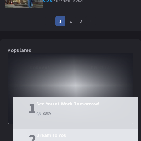
15 de Enero del 2021
S
1
.E
8
‹
1
2
3
›
Populares
DORAMAS
PELÍCULAS
1
See You at Work Tomorrow!
10859
2
Dream to You