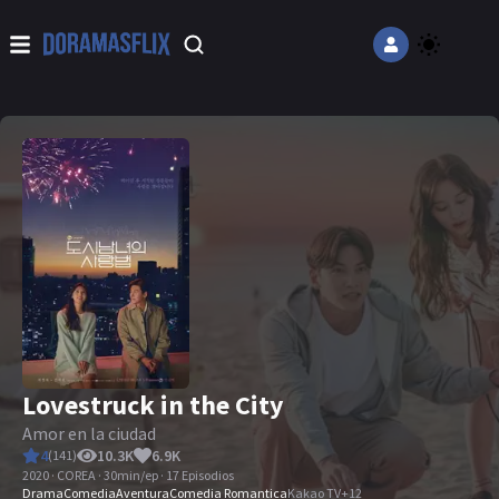
Lovestruck in the City
Amor en la ciudad
4
10.3K
6.9K
(
141
)
2020 · COREA · 30min/ep · 17 Episodios
Drama
Comedia
Aventura
Comedia Romantica
Kakao TV
+
12