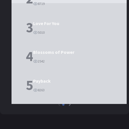
8719
3
Love For You
5010
4
Blossoms of Power
2542
5
Payback
8263