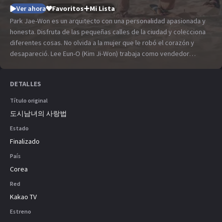
Ver ahora
Favoritos
Mi Lista
Park Jae-Won es un arquitecto con una personalidad apasionada y
honesta. Disfruta de las pequeñas calles de la ciudad y colecciona
diferentes cosas. No olvida a la mujer que le robó el corazón y
desapareció. Lee Eun-O (Kim Ji-Won) trabaja como vendedor
independiente. Hace un viaje sin hacer planes específicos. Durante
su viaje, Lee Eun-O se encuentra con Park Jae-Won en un lugar
DETALLES
extraño. Se presenta a sí misma como Yoon Sun-A y finge tener un
espíritu libre, que es una personalidad totalmente diferente de su
Título original
yo real. Ella se enamoró de él.
도시남녀의 사랑법
Estado
Finalizado
País
Corea
Red
Kakao TV
Estreno