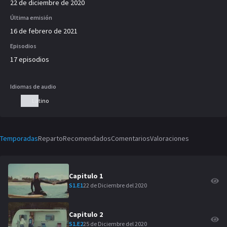
22 de diciembre de 2020
Última emisión
16 de febrero de 2021
Episodios
17 episodios
Idiomas de audio
Latino
Temporadas
Reparto
Recomendados
Comentarios
Valoraciones
Capitulo
1
22 de Diciembre del 2020
S
1
.E
1
Capitulo
2
25 de Diciembre del 2020
S
1
.E
2