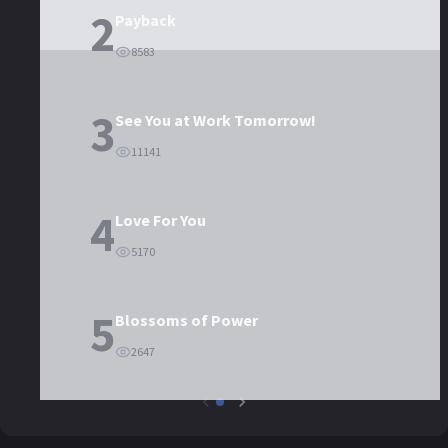
2
Payback
8583
3
See You at Work Tomorrow!
11141
4
Love For You
5170
5
Blossoms of Power
2647