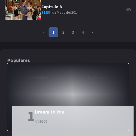
Capitulo
8
4 de Mayo del 2014
S
1
.E
8
‹
1
2
3
4
›
Populares
DORAMAS
PELÍCULAS
1
Dream to You
9500