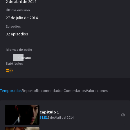
2 de abril de 2014
Última emisión
27 de julio de 2014
Episodios
32 episodios
Idiomas de audio
Coreano
Subtítulos
ES
Temporadas
Reparto
Recomendados
Comentarios
Valoraciones
Capitulo
1
5 de Abril del 2014
S
1
.E
1