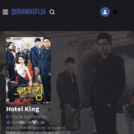
Hotel King
El rey de los hoteles
5
2.5K
2.2K
(
19
)
2014 · COREA · 1h 5min/ep · 32 Episodios
Misterio
Drama
Romance
Suspenso
MBC
+
12