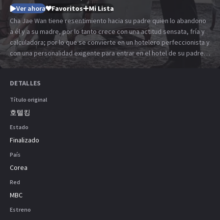
Ver ahora
Favoritos
Mi Lista
Cha Jae Wan tiene resentimiento hacia su padre quien lo abandono
a él y a su madre, por lo tanto crece con una actitud sensata, fría y
calculadora; por lo que se convierte en un hotelero perfeccionista y
con una personalidad exigente para entrar en el hotel de su padre
quién lo abandonó y cobrar venganza. Cha Jae Wan hará todo lo
posible por proteger a la hija de su padre, su hermana Ah Mo Ne,
DETALLES
una heredera introvertida e inmadura que regresa de sus
vacaciones después de la repentina y misteriosa muerte de su
Título original
padre para proteger el negocio hotelero. Ah Mo Ne vivirá en la lucha
호텔킹
por obedecer las últimas palabras que le dijo su padre antes de
Estado
morir "No confíes en nadie". ¿Que hará Cha Jae Wan cuando se dé
cuenta que su hermana ha desarrollado sentimientos por él y al
Finalizado
parecer son totalmente correspondidos?
País
Corea
Red
MBC
Estreno