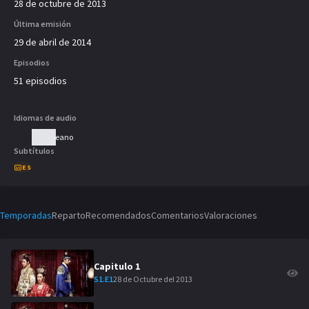
28 de octubre de 2013
Última emisión
29 de abril de 2014
Episodios
51 episodios
Idiomas de audio
Coreano
Subtítulos
ES
Temporadas
Reparto
Recomendados
Comentarios
Valoraciones
Capitulo
1
28 de Octubre del 2013
S
1
.E
1