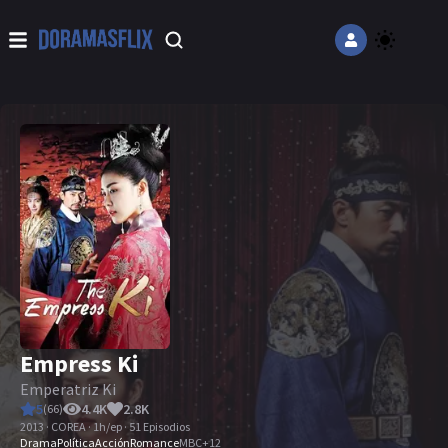
Empress Ki
Emperatriz Ki
5
4.4K
2.8K
(
66
)
2013 · COREA · 1h/ep · 51 Episodios
Drama
Política
Acción
Romance
MBC
+
12