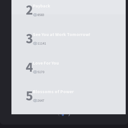
2
Payback
8583
3
See You at Work Tomorrow!
11141
4
Love For You
5170
5
Blossoms of Power
2647