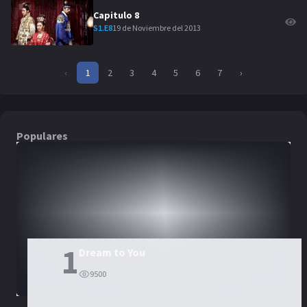
Capitulo
8
19 de Noviembre del 2013
S
1
.E
8
‹
1
2
3
4
5
6
7
›
Populares
DORAMAS
PELÍCULAS
1
Dream to You
9500