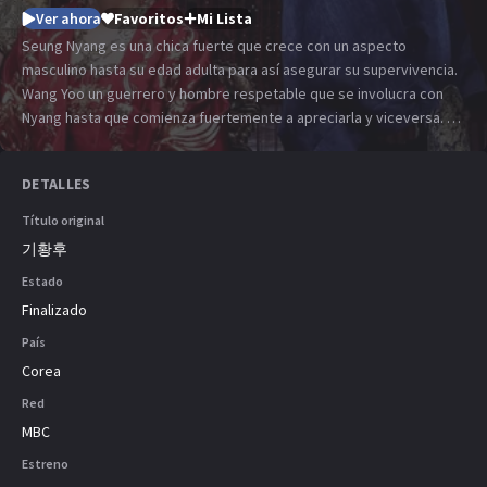
Ver ahora
Favoritos
Mi Lista
Seung Nyang es una chica fuerte que crece con un aspecto
masculino hasta su edad adulta para así asegurar su supervivencia.
Wang Yoo un guerrero y hombre respetable que se involucra con
Nyang hasta que comienza fuertemente a apreciarla y viceversa. A
través de la historia Nyang enfrenta un destino terrible que la hace
crecer y ver una realidad todavía mas cruda, es por esto que
DETALLES
mientras se ve envuelta en con Ta Hwan, el próximo Emperador
Huizong; se abre una oportunidad para convertirse en la siguiente
Título original
emperatriz del Imperio Yuan y así hacer cambios significativos
기황후
contra la injusticia en la era Goryeo. La historia transcurre en el
Estado
tiempo y un fuerte y tormentoso triángulo amoroso cae sobre los
tres mientras enfrentan con valentía las injusticias que los
Finalizado
encierran.
País
Corea
Red
MBC
Estreno