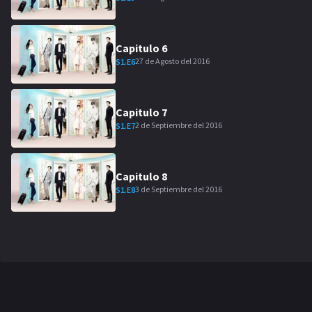
Capitulo
6
27 de Agosto del 2016
S
1
.E
6
Capitulo
7
2 de Septiembre del 2016
S
1
.E
7
Capitulo
8
3 de Septiembre del 2016
S
1
.E
8