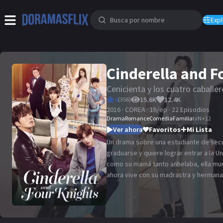
Expl
Cinderella and F
Cenicienta y los cuatro caballe
4
15.6K
12.4K
(
356
)
2016 · COREA · 1h/ep · 22 Episodios
Drama
Romance
Comedia
Familia
tvN
+
12
Ver ahora
Favoritos
Mi Lista
Un drama sobre una estudiante de sec
graduarse y quiere lograr entrar a la U
como su mamá tanto anhelaba, ella mur
ahora vive con su madrastra y hermanas
imposible, lo cual hace que ella se hag
trabaja y solo se ven cada dos meses. 
millonario y él ofrece da un trabajo en
nietos y el chofer.