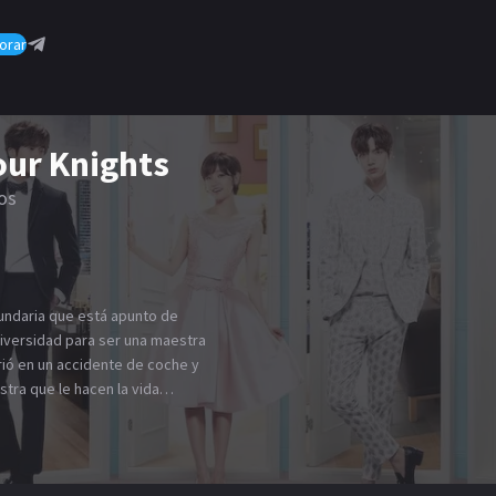
orar
our Knights
ros
undaria que está apunto de
niversidad para ser una maestra
ió en un accidente de coche y
tra que le hacen la vida
a valer por sí misma, su padre
Un día ayuda a un señor
 Sky House donde viven sus 3