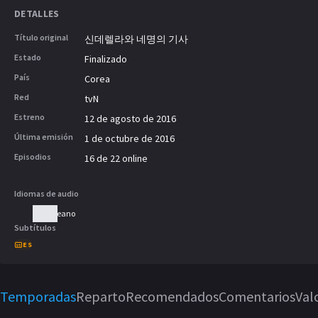
DETALLES
Título original
신데렐라와 네명의 기사
Estado
Finalizado
País
Corea
Red
tvN
Estreno
12 de agosto de 2016
Última emisión
1 de octubre de 2016
Episodios
16 de 22 online
Idiomas de audio
Coreano
Subtítulos
ES
Temporadas
Reparto
Recomendados
Comentarios
Val