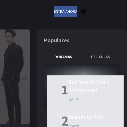
ENTRA AHORA
Populares
DORAMAS
PELÍCULAS
See You at Work
1
Tomorrow!
10835
2
Dream to You
8633