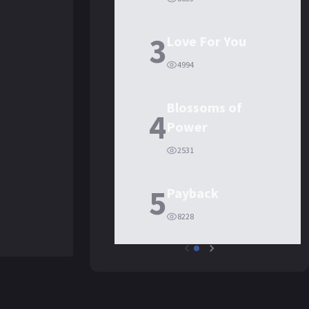
3
Love For You
4994
Blossoms of
4
Power
2531
5
Payback
8228