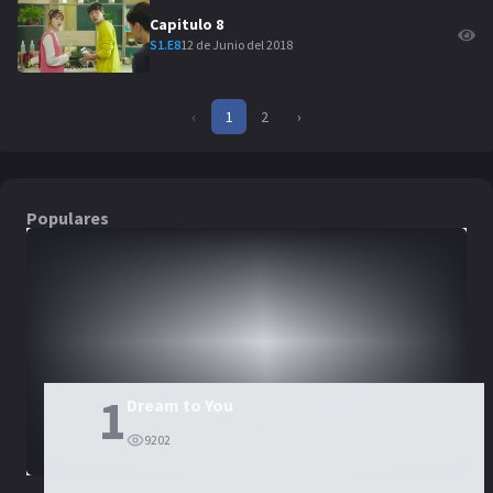
Capitulo
8
12 de Junio del 2018
S
1
.E
8
‹
1
2
›
Populares
DORAMAS
PELÍCULAS
1
Dream to You
9202