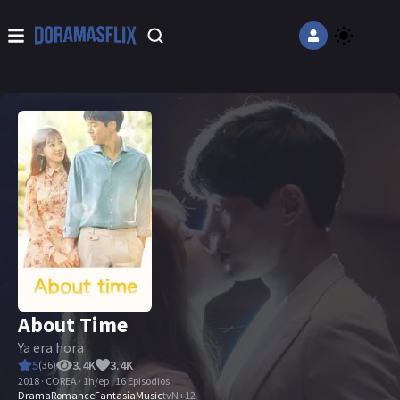
About Time
Ya era hora
5
3.4K
3.4K
(
36
)
2018 · COREA · 1h/ep · 16 Episodios
Drama
Romance
Fantasía
Music
tvN
+
12