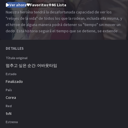
Ver ahora
Favoritos
Mi Lista
Nuestra heroína tendrá la desafortunada capacidad de ver los
"relojes de la vida" de todos los que la rodean, incluida ella misma, y
​​el héroe de alguna manera podrá detener su "tiempo" sin mover un
dedo. Esta historia seguirá el tiempo que se detiene, se extiende e
incluso se borra a través del amor que tienen el uno por el otro.
DETALLES
Título original
멈추고 싶은 순간: 어바웃타임
Estado
Finalizado
País
Corea
Red
tvN
Estreno