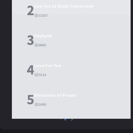
2
See You at Work Tomorrow!
11017
3
Payback
8465
4
Love For You
5114
5
Blossoms of Power
2600